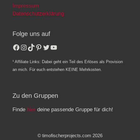
n
Impressum
,
Datenschutzerklärung
N
a
Folge uns auf
v
Facebook
Instagram
TikTok
Pinterest
Twitter
YouTube
i
g
¹ Affiliate Links: Dabei geht ein Teil des Erlöses als Provision
a
an mich. Für euch entstehen KEINE Mehrkosten.
t
i
Zu den Gruppen
o
n
Finde
hier
deine passende Gruppe für dich!
© timofischerprojects.com 2026