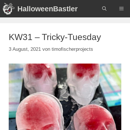
Zum
HalloweenBastler
Inhalt
springen
Menü
KW31 – Tricky-Tuesday
3 August, 2021
von
timofischerprojects